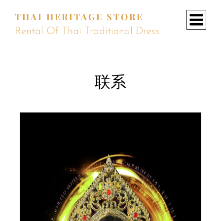
THAI HERITAGE STORE
Rental Of Thai Traditional Dress
Menu
联系